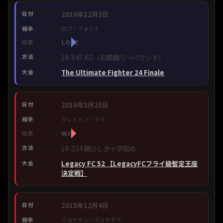
2016年12月3日
ロブ・フォント
LOSE
1R 3:47 KO（右膝蹴り→パウンド）
The Ultimate Fighter 24 Finale
2016年3月25日
クレイトン・マイ
WIN
1R 2:14 腕ひしぎ十字固め
Legacy FC 52 【LegacyFCフライ級暫定王座
決定戦】
2015年12月4日
ジョナサン・マルチネス