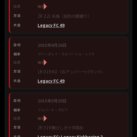
WIN
2R 2:21 失格（反則の膝蹴り）
Legacy FC 49
2015年6月26日
ヴァンダレイ・カルバーリョ・レイチ
WIN
1R 0:19 KO（右アッパー→パウンド）
Legacy FC 49
2015年5月29日
アルバート・タピア
WIN
2R 3:19 腕ひしぎ十字固め
Legacy FC: Legacy Kickboxing 2