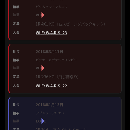
ゼリムハン・マカエフ
WIN
1R 4:01 KO（右スピニングバックキック）
WLF: W.A.R.S. 23
2018年3月17日
ビジナ・ガヴァシェリシビリ
WIN
1R 2:36 KO（飛び膝蹴り）
WLF: W.A.R.S. 22
2018年1月13日
アブドラ・アリエフ
LOSE
3R 3:16 リアネイキドチョーク