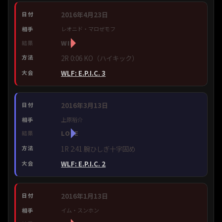
2016年4月23日
レオニド・マロぜモフ
WIN
2R 0:06 KO（ハイキック）
WLF: E.P.I.C. 3
2016年3月13日
上原裕介
LOSE
1R 2:41 腕ひしぎ十字固め
WLF: E.P.I.C. 2
2016年1月13日
イム・スンホン