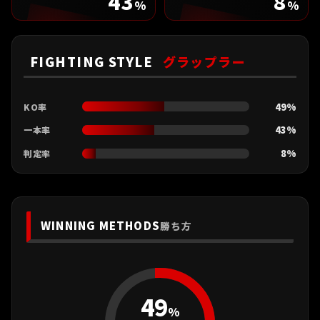
43
8
%
%
FIGHTING STYLE
グラップラー
49%
KO率
43%
一本率
8%
判定率
WINNING METHODS
勝ち方
49
%