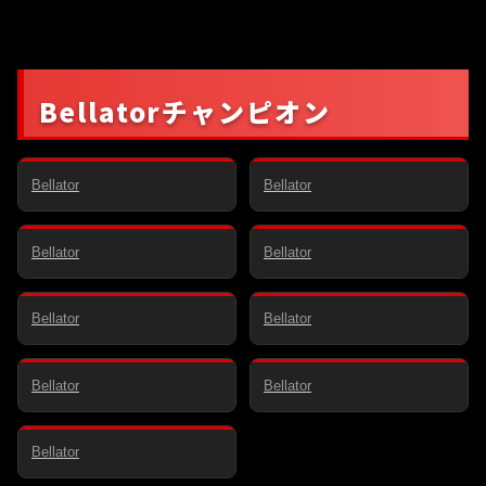
ワレンティン・モルダフ
Bellatorチャンピオン
スキー
コーリー・アンダーソン
ヘビー級（-120.2kg）
ライトヘビー級（-93.0kg）
ラマザン・クラマゴメド
ジョニー・エブレン
フ
Bellator
Bellator
ミドル級（-83.9kg）
ウェルター級（-77.1kg）
ウスマン・ヌルマゴメド
フ
パトリシオ・ピットブル
Bellator
Bellator
ライト級（-70.3kg）
フェザー級（-65.8kg）
クリスチャン・サイボー
パトリック・ミックス
グ
Bellator
Bellator
バンタム級（-61.2kg）
女子フェザー級（-65.8kg）
リズ・カムーシュ
Bellator
Bellator
女子フライ級（-56.7kg）
Bellator