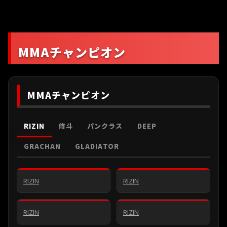
MMAチャンピオン
MMAチャンピオン
RIZIN
修斗
パンクラス
DEEP
イリー・プロハースカ
ルイス・グスタボ
ライトヘビー級
GRACHAN
GLADIATOR
（-93.0kg）
ライト級（-71.0kg）
ラジャブアリ・シェイ
ドゥラエフ
ダニー・サバテロ
RIZIN
RIZIN
フェザー級（-66.0kg）
バンタム級（-61.0kg）
扇久保博正
神龍誠
RIZINFIGHTINGWORLD
RIZIN
RIZIN
フライ級（-57.0kg）
GRAND-PRIX