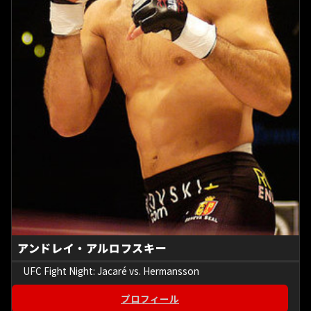
アンドレイ・アルロフスキー
UFC Fight Night: Jacaré vs. Hermansson
プロフィール