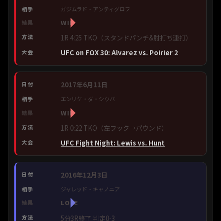
ガジムラド・アンティグロフ
WIN
1R 4:25 TKO（スタンドパンチ&肘打ち連打）
UFC on FOX 30: Alvarez vs. Poirier 2
2017年6月11日
エンリケ・ダ・シウバ
WIN
1R 0:22 TKO（左フック→パウンド）
UFC Fight Night: Lewis vs. Hunt
2016年12月3日
ジャレッド・キャノニア
LOSE
5分3R終了 判定0-3