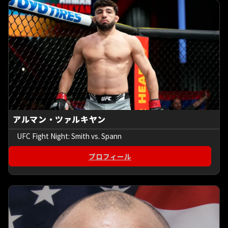
アルマン・ツァルキヤン
UFC Fight Night: Smith vs. Spann
プロフィール