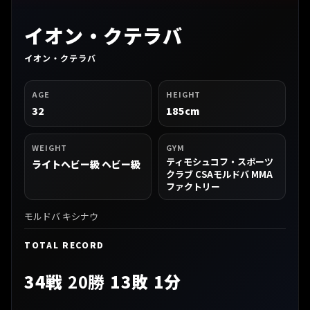
イオン・クテラバ
イオン・クテラバ
AGE
HEIGHT
32
185cm
WEIGHT
GYM
ティモシュコフ・スポーツ
ライトヘビー級 ヘビー級
クラブ CSAモルドバ MMA
ファクトリー
モルドバ キシナウ
TOTAL RECORD
34戦
20勝
13敗 1分