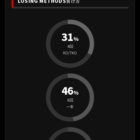
LOSING METHODS
負け方
31
%
4回
KO/TKO
46
%
6回
一本