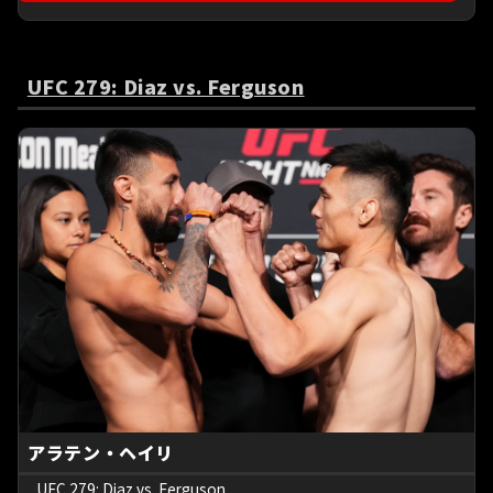
UFC 279: Diaz vs. Ferguson
アラテン・ヘイリ
UFC 279: Diaz vs. Ferguson