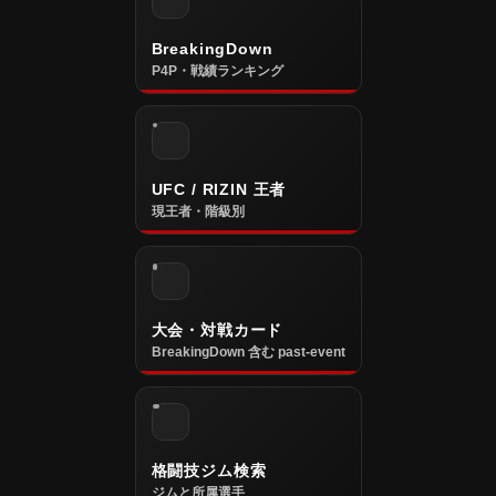
BreakingDown
P4P・戦績ランキング
UFC / RIZIN 王者
現王者・階級別
大会・対戦カード
BreakingDown 含む past-event
格闘技ジム検索
ジムと所属選手