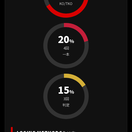
KO/TKO
20
%
4回
一本
15
%
3回
判定