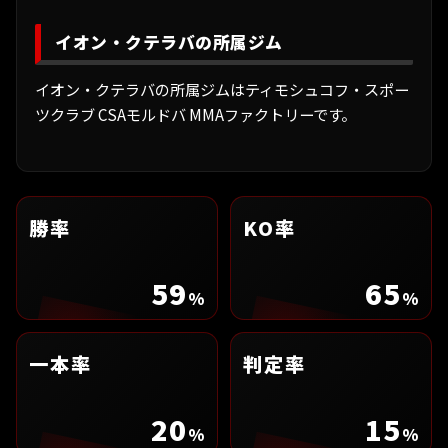
イオン・クテラバの所属ジム
イオン・クテラバの所属ジムはティモシュコフ・スポー
ツクラブ CSAモルドバ MMAファクトリーです。
勝率
KO率
59
65
%
%
一本率
判定率
20
15
%
%