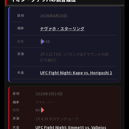
2026年6月20日
ナヴァホ・スターリング
LOSE
2R 3:23 TKO（パウンド&グラウンドの肘
打ち連打）
UFC Fight Night: Kape vs. Horiguchi 2
2026年3月14日
ウマル・シー
WIN
1R 4:24 ギロチンチョーク
UFC Fight Night: Emmett vs. Vallejos