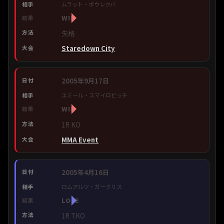
ムラット・ボウレクバ
WIN
失格
Staredown City
2005年9月17日
エミール・スマイロビッチ
WIN
1R KO
MMA Event
2005年4月16日
ロムアルツ・ガークリス
LOSE
1R TKO