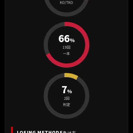
KO/TKO
66
%
19回
一本
7
%
2回
判定
LOSING METHODS
負け方