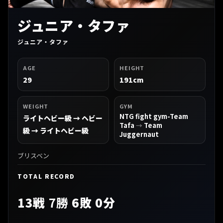
ジュニア・タファ
ジュニア・タファ
AGE
HEIGHT
29
191cm
WEIGHT
GYM
NTG fight gym-Team
ライトヘビー級 → ヘビー
Tafa
→
Team
級 → ライトヘビー級
Juggernaut
ブリスベン
TOTAL RECORD
13戦
7勝
6敗 0分