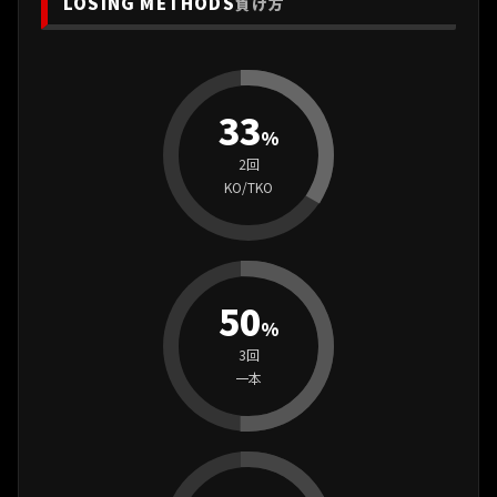
LOSING METHODS
負け方
33
%
2回
KO/TKO
50
%
3回
一本