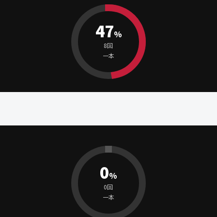
47
%
8回
一本
0
%
0回
一本