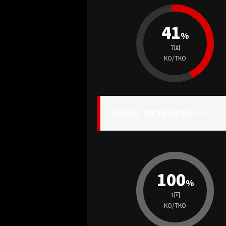
41
%
7回
KO/TKO
LOSING METHODS
負け方
100
%
1回
KO/TKO