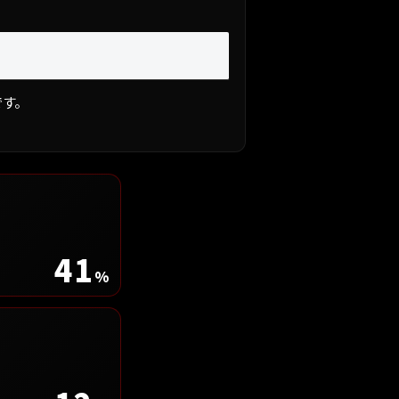
です。
41
%