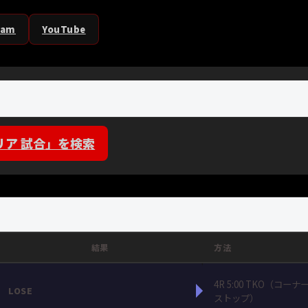
ram
YouTube
リア 試合」を検索
結果
方法
4R 5:00 TKO（コーナ
LOSE
ストップ）