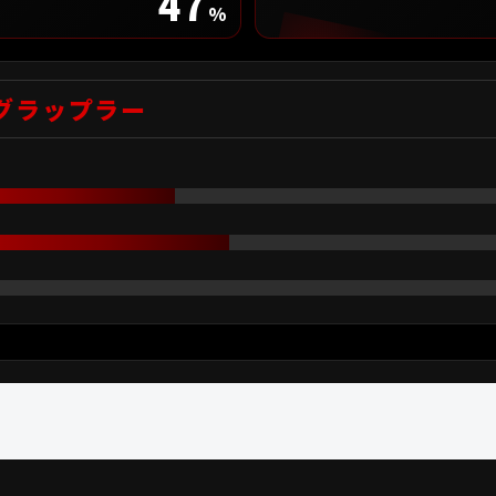
47
%
グラップラー