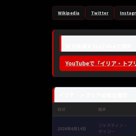
Wikipedia
Twitter
Instag
試合映像をYouTubeで検索
YouTubeで「イリア・トプ
イリア・トプリアの試合履歴
日付
相手
ジャスティン・
2026年6月14日
ゲイジー