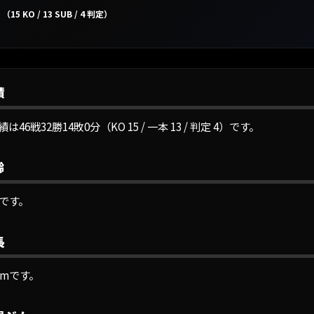
（15 KO / 13 SUB / 4 判定）
績
32勝14敗0分（KO 15 / 一本 13 / 判定 4）です。
齢
です。
長
cmです。