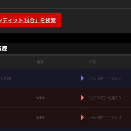
コンディット 試合」を検索
履歴
結果
方法
5分3R終了 判定0-3
LOSE
5分3R終了 判定3-0
WIN
5分3R終了 判定3-0
WIN