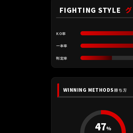
FIGHTING STYLE
グ
KO率
一本率
判定率
WINNING METHODS
勝ち方
47
%