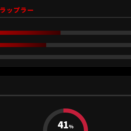
ラップラー
41
%