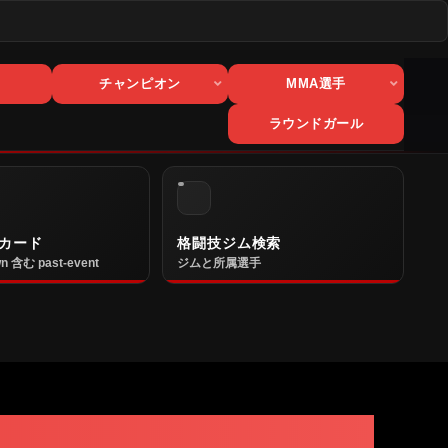
チャンピオン
MMA選手
ラウンドガール
カード
格闘技ジム検索
n 含む past-event
ジムと所属選手