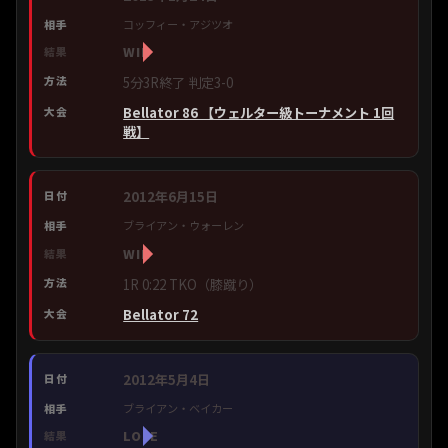
コッフィー・アジツオ
WIN
5分3R終了 判定3-0
Bellator 86 【ウェルター級トーナメント 1回
戦】
2012年6月15日
ブライアン・ウォーレン
WIN
1R 0:22 TKO（膝蹴り）
Bellator 72
2012年5月4日
ブライアン・ベイカー
LOSE