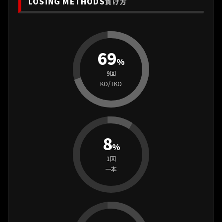
LOSING METHODS
負け方
69
%
9回
KO/TKO
8
%
1回
一本