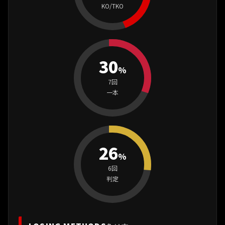
KO/TKO
30
%
7回
一本
26
%
6回
判定