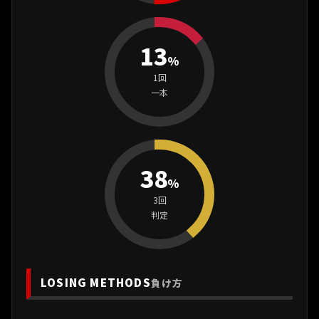
13
%
1回
一本
38
%
3回
判定
LOSING METHODS
負け方