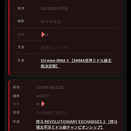
2010年11月5日
佐々木有生
WIN
5R KO（パンチ）
Xtreme MMA 3 【XMMA世界ミドル級王
座決定戦】
2009年9月22日
山崎昭博
WIN
5分3R終了 判定3-0
修斗 REVOLUTIONARY EXCHANGES 2 【修斗
環太平洋ミドル級チャンピオンシップ】