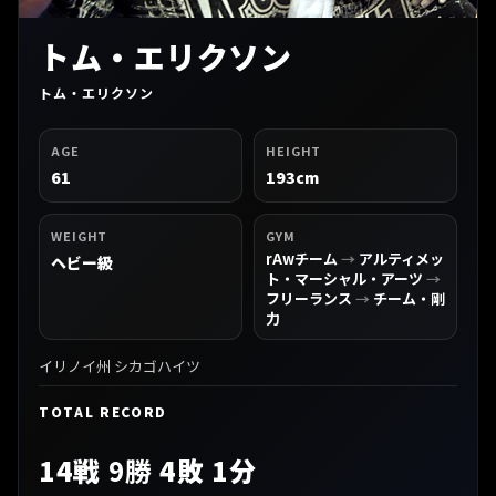
トム・エリクソン
トム・エリクソン
AGE
HEIGHT
61
193cm
WEIGHT
GYM
rAwチーム
→
アルティメッ
ヘビー級
ト・マーシャル・アーツ
→
フリーランス
→
チーム・剛
力
イリノイ州 シカゴハイツ
TOTAL RECORD
14戦
9勝
4敗 1分