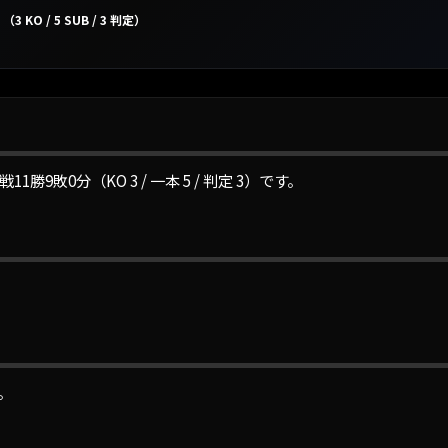
（3 KO / 5 SUB / 3 判定）
9敗0分（KO 3 / 一本 5 / 判定 3）です。
。