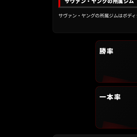
サヴァン・ヤングの所属ジム
サヴァン・ヤングの所属ジムはボディ
勝率
一本率