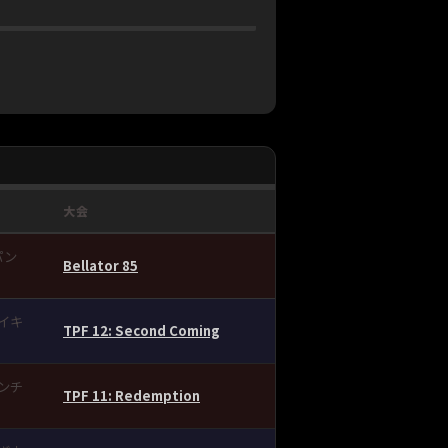
大会
（パン
Bellator 85
ネイキ
TPF 12: Second Coming
チンチ
TPF 11: Redemption