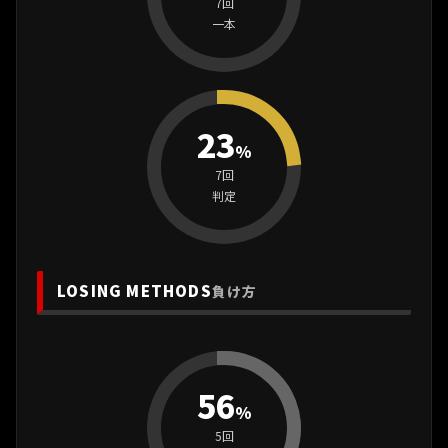
7回
一本
23
%
7回
判定
LOSING METHODS
負け方
56
%
5回