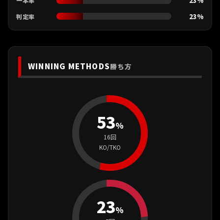
23%
一本率
23%
判定率
WINNING METHODS
勝ち方
53
%
16回
KO/TKO
23
%