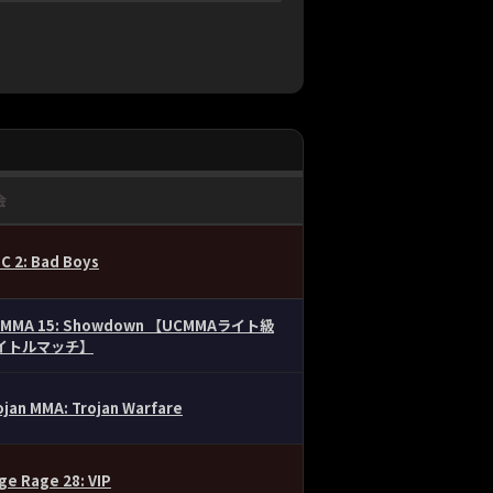
会
C 2: Bad Boys
MMA 15: Showdown 【UCMMAライト級
イトルマッチ】
ojan MMA: Trojan Warfare
ge Rage 28: VIP