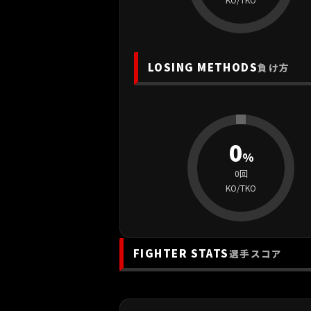
LOSING METHODS
負け方
0
%
0回
KO/TKO
FIGHTER STATS
選手スコア