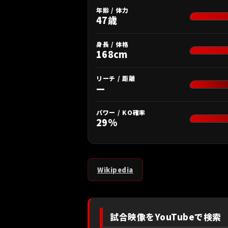
年齢 / 体力
47歳
身長 / 体格
168cm
リーチ / 距離
—
パワー / KO確率
29%
Wikipedia
試合映像をYouTubeで検索