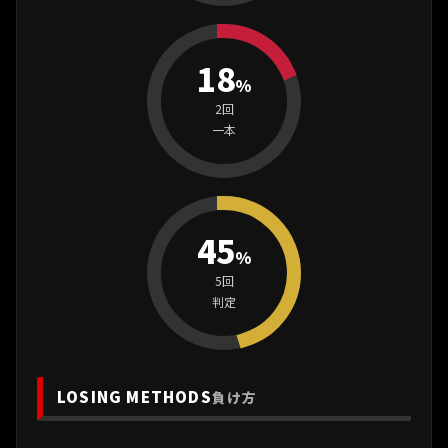
18
%
2回
一本
45
%
5回
判定
LOSING METHODS
負け方