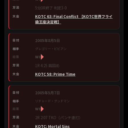
5分3R終了 判定3-0
KOTC 63: Final Conflict 【KOTC世界フライ
級王座決定戦】
2005年8月5日
グレゴリー・ビビアン
WIN
1R 4:25 肩固め
KOTC 58: Prime Time
2005年5月7日
リチャード・グッドマン
WIN
2R 2:07 TKO（パンチ連打）
KOTC: Mortal Sins