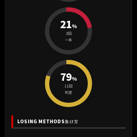
21
%
3回
一本
79
%
11回
判定
LOSING METHODS
負け方