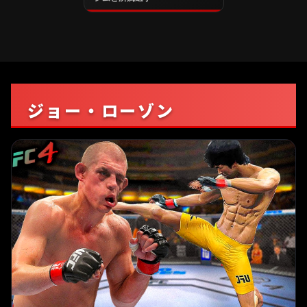
ジョー・ローゾン