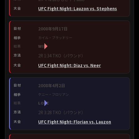
UFC Fight Night: Lauzon vs. Stephens
2008年9月17日
カイル・ブラッドリー
WIN
2R 1:34 TKO（パウンド）
UFC Fight Night: Diaz vs. Neer
2008年4月2日
ケニー・フロリアン
LOSE
2R 3:28 TKO（パウンド）
UFC Fight Night: Florian vs. Lauzon