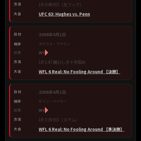
1R 0:48 KO（左フック）
UFC 63: Hughes vs. Penn
2006年4月1日
ダグラス・ブラウン
WIN
1R 1:47 腕ひしぎ十字固め
WFL 6 Real: No Fooling Around 【決勝】
2006年4月1日
ゼイン・ベイカー
WIN
1R 3:39 KO（スラム）
WFL 6 Real: No Fooling Around 【準決勝】