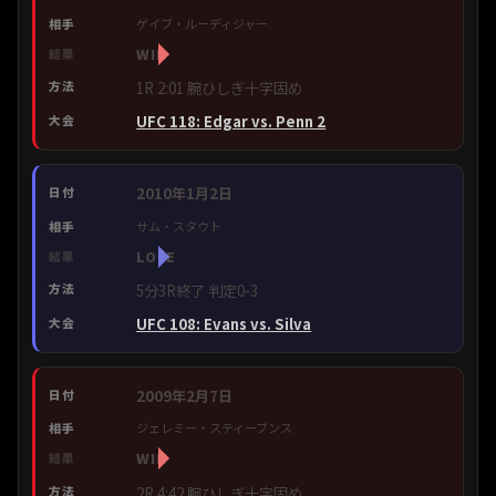
ゲイブ・ルーディジャー
WIN
1R 2:01 腕ひしぎ十字固め
UFC 118: Edgar vs. Penn 2
2010年1月2日
サム・スタウト
LOSE
5分3R終了 判定0-3
UFC 108: Evans vs. Silva
2009年2月7日
ジェレミー・スティーブンス
WIN
2R 4:42 腕ひしぎ十字固め