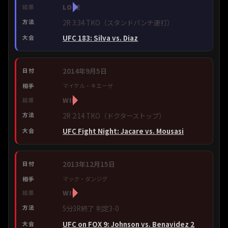
LOSE
2R 3:34 TKO（スタンドパンチ連打）
UFC 183: Silva vs. Diaz
2014年9月5日
マイケル・キエーザ
WIN
2R 2:14 TKO（ドクターストップ）
UFC Fight Night: Jacare vs. Mousasi
2013年12月15日
マック・ダンジグ
WIN
5分3R終了 判定3-0
UFC on FOX 9: Johnson vs. Benavidez 2