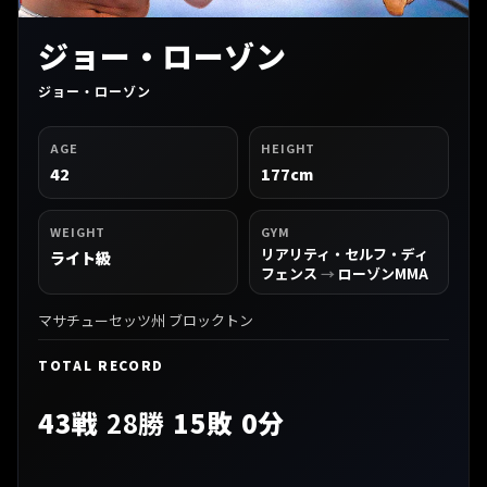
ジョー・ローゾン
ジョー・ローゾン
AGE
HEIGHT
42
177cm
WEIGHT
GYM
リアリティ・セルフ・ディ
ライト級
フェンス
→
ローゾンMMA
マサチューセッツ州 ブロックトン
TOTAL RECORD
43戦
28勝
15敗 0分