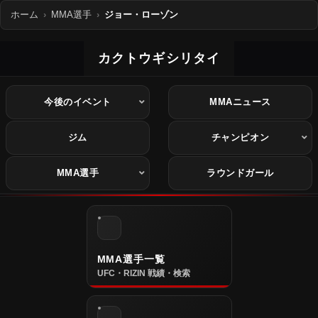
ホーム
MMA選手
ジョー・ローゾン
カクトウギシリタイ
今後のイベント
MMAニュース
ジム
チャンピオン
MMA選手
ラウンドガール
MMA選手一覧
UFC・RIZIN 戦績・検索