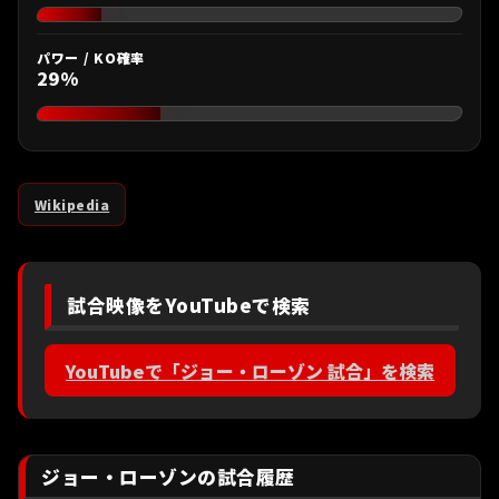
パワー / KO確率
29%
Wikipedia
試合映像をYouTubeで検索
YouTubeで「ジョー・ローゾン 試合」を検索
ジョー・ローゾンの試合履歴