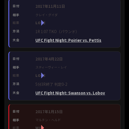
2017年11月11日
クレイ・グイダ
LOSE
1R 1:07 TKO（パウンド）
UFC Fight Night: Poirier vs. Pettis
2017年4月22日
スティーヴィー・レイ
LOSE
5分3R終了 判定0-2
UFC Fight Night: Swanson vs. Lobov
2017年1月15日
マルチン・ヘルド
WIN