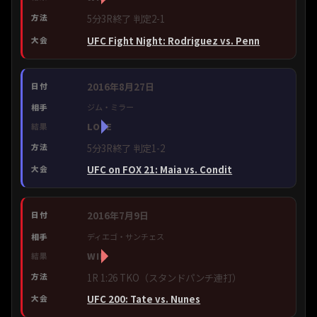
5分3R終了 判定2-1
UFC Fight Night: Rodriguez vs. Penn
2016年8月27日
ジム・ミラー
LOSE
5分3R終了 判定1-2
UFC on FOX 21: Maia vs. Condit
2016年7月9日
ディエゴ・サンチェス
WIN
1R 1:26 TKO（スタンドパンチ連打）
UFC 200: Tate vs. Nunes