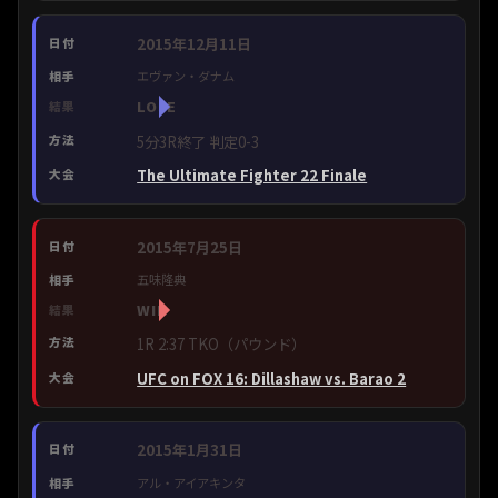
2015年12月11日
エヴァン・ダナム
LOSE
5分3R終了 判定0-3
The Ultimate Fighter 22 Finale
2015年7月25日
五味隆典
WIN
1R 2:37 TKO（パウンド）
UFC on FOX 16: Dillashaw vs. Barao 2
2015年1月31日
アル・アイアキンタ