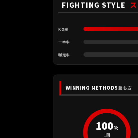
FIGHTING STYLE
ス
KO率
一本率
判定率
WINNING METHODS
勝ち方
100
%
1回