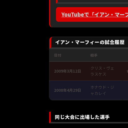
YouTubeで「イアン・マー
イアン・マーフィーの試合履歴
日付
相手
クリス・ヴェ
2009年3月12日
ラスケス
ホナウド・ジ
2008年4月29日
ャカレイ
同じ大会に出場した選手