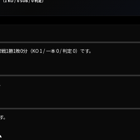
（1 KO / 0 SUB / 0 判定）
敗0分（KO 1 / 一本 0 / 判定 0）です。
。
す。
ム