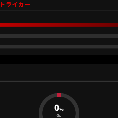
トライカー
0
%
0回