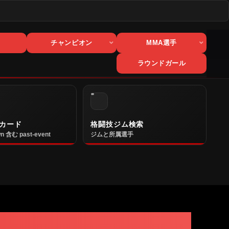
チャンピオン
MMA選手
ラウンドガール
カード
格闘技ジム検索
n 含む past-event
ジムと所属選手