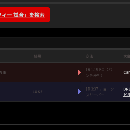
フィー 試合」を検索
結果
方法
大
1R 1:19 KO（パ
Car
WIN
ンチ連打）
1R 3:37 チョーク
DR
LOSE
スリーパー
ド