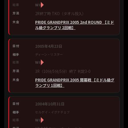
WIN
2R終了時 TKO（タオル投入）
PRIDE GRANDPRIX 2005 2nd ROUND 【ミド
ル級グランプリ 2回戦】
2005年4月23日
ディーン・リスター
WIN
3R（10分/5分/5分）終了 判定3-0
PRIDE GRANDPRIX 2005 開幕戦 【ミドル級グ
ランプリ 1回戦】
2004年10月31日
セルゲイ・イグナチェフ
WIN