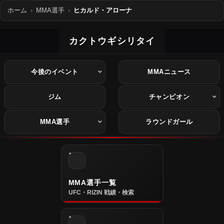
ホーム
MMA選手
ヒカルド・アローナ
カクトウギシリタイ
今後のイベント
MMAニュース
ジム
チャンピオン
MMA選手
ラウンドガール
MMA選手一覧
UFC・RIZIN 戦績・検索