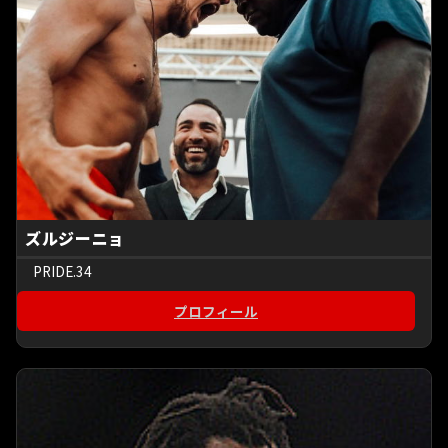
ズルジーニョ
PRIDE.34
プロフィール