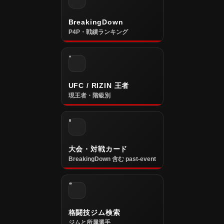
BreakingDown
P4P・戦績ランキング
UFC / RIZIN 王者
現王者・階級別
大会・対戦カード
BreakingDown 含む past-event
格闘技ジム検索
ジムと所属選手