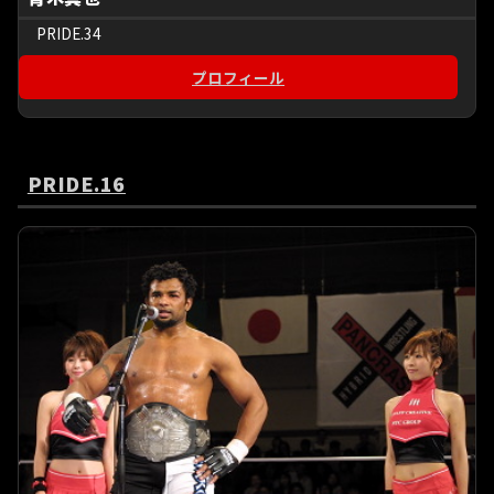
PRIDE.34
プロフィール
PRIDE.16