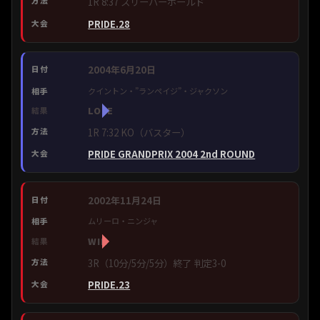
1R 8:37 スリーパーホールド
PRIDE.28
2004年6月20日
クイントン・”ランペイジ”・ジャクソン
LOSE
1R 7:32 KO（バスター）
PRIDE GRANDPRIX 2004 2nd ROUND
2002年11月24日
ムリーロ・ニンジャ
WIN
3R（10分/5分/5分）終了 判定3-0
PRIDE.23