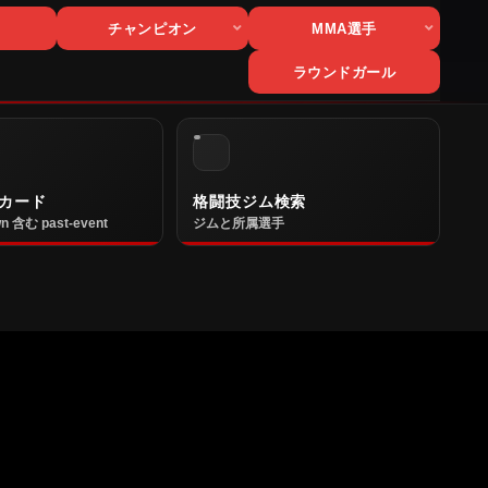
チャンピオン
MMA選手
ラウンドガール
カード
格闘技ジム検索
n 含む past-event
ジムと所属選手