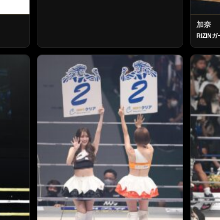
加奈
RIZINガ