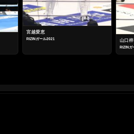
宮越愛恵
RIZINガール2021
山口梓
RIZINガ