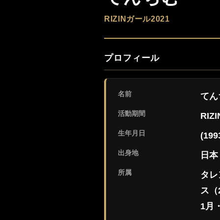
RIZINガール2021
プロフィール
名前
てん
活動期間
RIZ
生年月日
(19
出身地
日本
所属
タレン
ス（
1月・