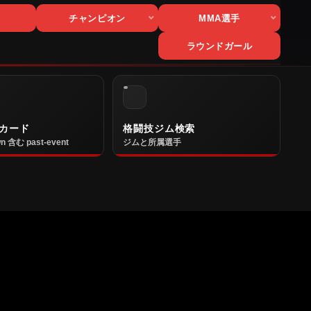
チャンピオン
MMA選手
ラウンドガール
カード
格闘技ジム検索
n 含む past-event
ジムと所属選手