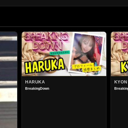
HARUKA
KYON
BreakingDown
Breaki