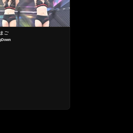
まご
ngDown