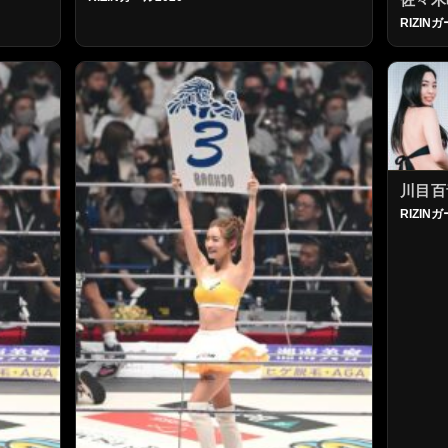
RIZINガ
川目百
RIZINガ