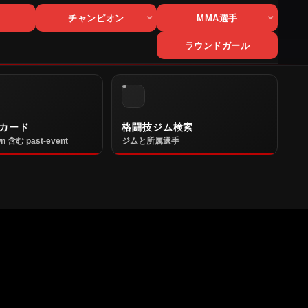
チャンピオン
MMA選手
ラウンドガール
カード
格闘技ジム検索
n 含む past-event
ジムと所属選手