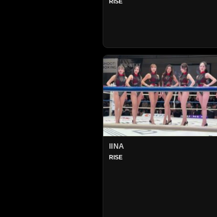
RISE
IINA
RISE