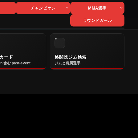
チャンピオン
MMA選手
ラウンドガール
カード
格闘技ジム検索
n 含む past-event
ジムと所属選手