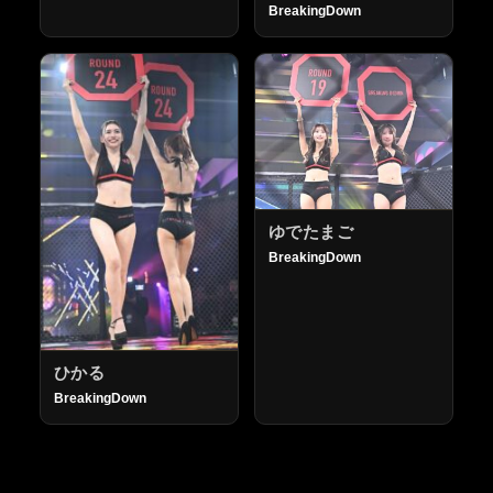
BreakingDown
ゆでたまご
BreakingDown
ひかる
BreakingDown