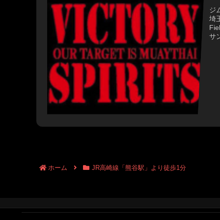
ジ
埼玉
Fi
サ
J
電話
間..
ホーム
JR高崎線「熊谷駅」より徒歩1分