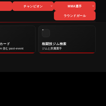
チャンピオン
MMA選手
ラウンドガール
カード
格闘技ジム検索
n 含む past-event
ジムと所属選手