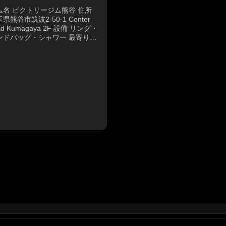
ム名 ビクトリージム熊谷 住所
県熊谷市筑波2-50-1 Center
eld Kumagaya 2F 設備 リング・
ンドバッグ・シャワー 最寄り駅
R高崎線「熊谷駅」より徒歩1分
番号 048-527-8100 営業時
.