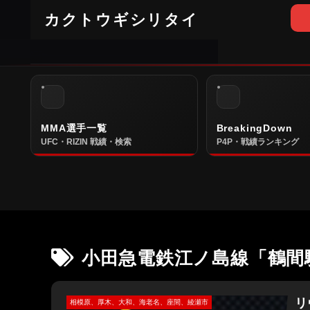
カクトウギシリタイ
MMA選手一覧
BreakingDown
UFC・RIZIN 戦績・検索
P4P・戦績ランキング
小田急電鉄江ノ島線「鶴間
リ
相模原、厚木、大和、海老名、座間、綾瀬市