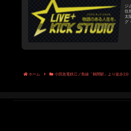
ジ
住
太
グ
衣
電
1分
ホーム
小田急電鉄江ノ島線「鶴間駅」より徒歩1分