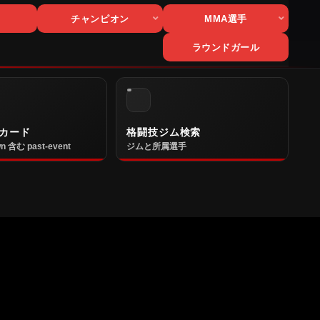
チャンピオン
MMA選手
ラウンドガール
カード
格闘技ジム検索
n 含む past-event
ジムと所属選手