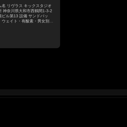
ム名 リヴラス キックスタジオ
所 神奈川県大和市西鶴間1-3-2
陽ビル第13 設備 サンドバッ
・ウェイト・有酸素・男女別更
室・シャワー 最寄り駅 小田急
鉄江ノ島線「鶴間駅」より徒歩
 電話番号 046-206-5339 営...