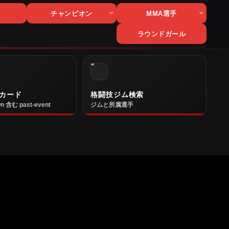
チャンピオン
MMA選手
ラウンドガール
カード
格闘技ジム検索
n 含む past-event
ジムと所属選手