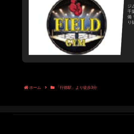
ジム
千葉
備
り徒
69
13
ホーム
「行徳駅」より徒歩3分