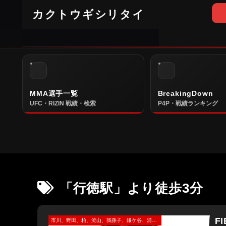
カクトウギシリタイ
MMA選手一覧
BreakingDown
UFC・RIZIN 戦績・検索
P4P・戦績ランキング
「行徳駅」より徒歩3分
F
市川、野田、柏、流山、我孫子、鎌ケ谷、浦安市