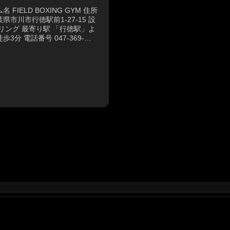
名 FIELD BOXING GYM 住所
県市川市行徳駅前1-27-15 設
 リング 最寄り駅 「行徳駅」よ
歩3分 電話番号 047-369-
76 営業時間 平日：10:00〜
:00・17:00〜22:00／土日：1...