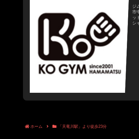
ジム
市中
ッ
シ
より
75
22
ホーム
「天竜川駅」より徒歩23分