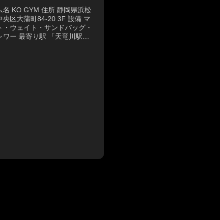
名 KO GYM 住所 静岡県浜松
央区大蒲町84-20 3F 設備 マ
ト・ウェイト・サンドバッグ・
ャワー 最寄り駅 「天竜川駅」
徒歩23分 電話番号 090-6469-
86 営業時間 平日：19:30〜
:30／土：8...