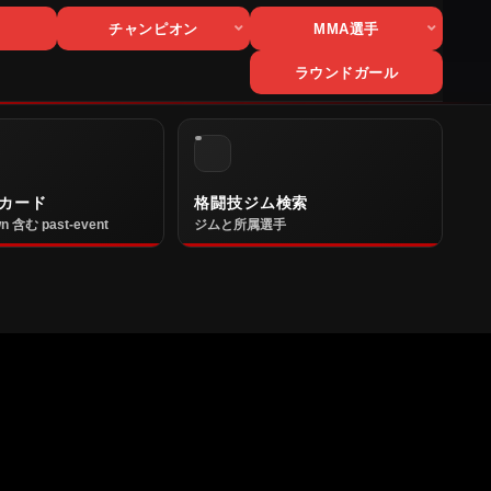
チャンピオン
MMA選手
ラウンドガール
カード
格闘技ジム検索
n 含む past-event
ジムと所属選手