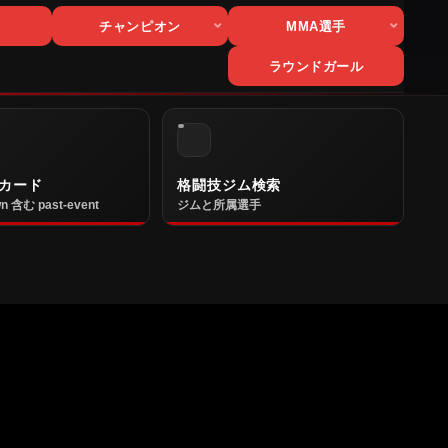
チャンピオン
MMA選手
ラウンドガール
カード
格闘技ジム検索
n 含む past-event
ジムと所属選手