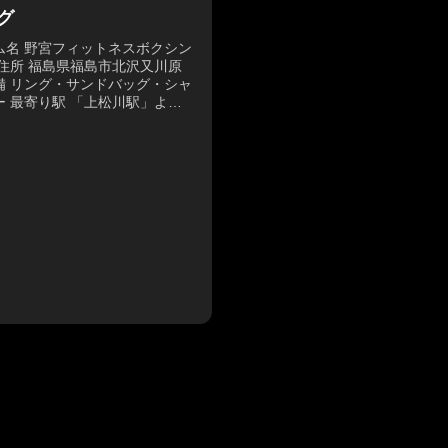
グ
ム名 野宮フィットネスボクシン
 住所 福島県福島市北沢又川原
備 リング・サンドバッグ・シャ
ー 最寄り駅 「上松川駅」より
15分 電話番号 090-4048-
24 営業時間 月木：10:00〜
:00・13:00〜21:0...