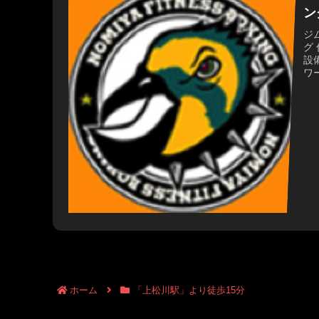
ン
ジ
グ
設
ワ
徒歩
41
12
ホーム
「上松川駅」より徒歩15分