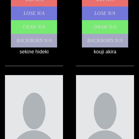
LOSE N/A
LOSE N/A
DRAW N/A
DRAW N/A
BACKBORN N/A
BACKBORN N/A
sekine hideki
kouji akira