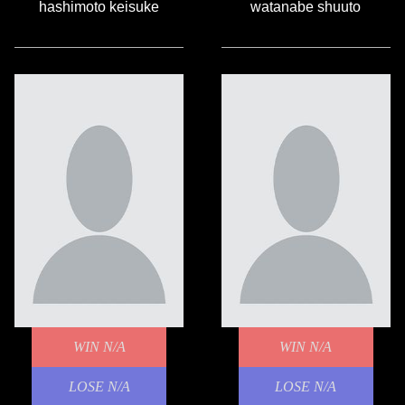
hashimoto keisuke
watanabe shuuto
WIN N/A
WIN N/A
LOSE N/A
LOSE N/A