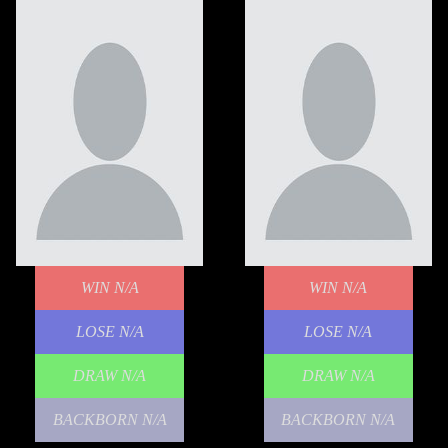
WIN N/A
WIN N/A
LOSE N/A
LOSE N/A
DRAW N/A
DRAW N/A
BACKBORN N/A
BACKBORN N/A