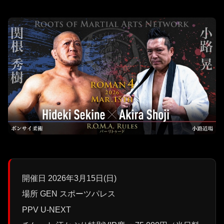
開催日 2026年3月15日(日)
場所 GEN スポーツパレス
PPV U-NEXT