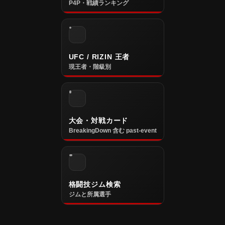
P4P・戦績ランキング
UFC / RIZIN 王者
現王者・階級別
大会・対戦カード
BreakingDown 含む past-event
格闘技ジム検索
ジムと所属選手