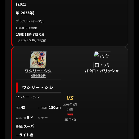
(2021
年-2023年)
ブラジル バイーア州
TOTAL RECORD
18戦
11勝
7敗 0分
（6 KO / 2 SUB / 3 判定）
ワシリー・シシ
パウロ・バリッシャ
4勝9敗0分
ワシリー・シシ
VS
ワシリー・シシ
2005年9月
43
180cm
AGE
HEIGHT
25日
WIN
ミド
—
WEIGHT
GYM
4R TKO
ル級 スーパ
ーライト級