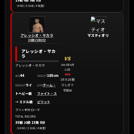
13戦
4勝
9敗 0分
（4 KO / 0 SUB / 0 判定）
アレッシオ・サカラ
マスティオリ
20勝15敗0分
アレッシオ・サカ
ラ
VS
2002年6月
アレッシオ・サカラ
21日
WIN
44
185cm
AGE
HEIGHT
1R 0:20 腕
ひしぎ十
ライ
チーム・
WEIGHT
GYM
字固め
トヘビー級
ファイト・ス
→ ミドル級
ピリット
ラツィオ州 ローマ
TOTAL RECORD
35戦
20勝
15敗 0分
（14 KO / 2 SUB / 4 判定）