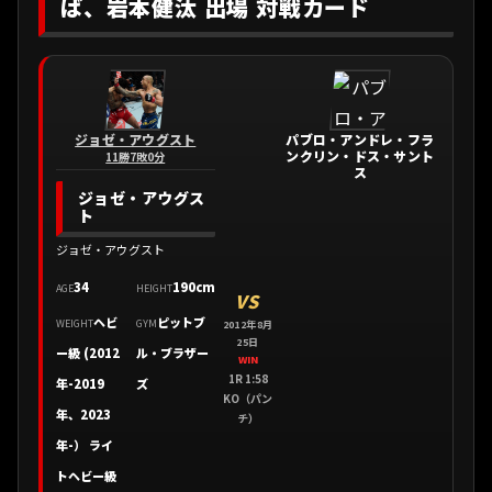
ば、岩本健汰 出場 対戦カード
ジョゼ・アウグスト
パブロ・アンドレ・フラ
ンクリン・ドス・サント
11勝7敗0分
ス
ジョゼ・アウグス
ト
ジョゼ・アウグスト
34
190cm
AGE
HEIGHT
VS
ヘビ
ピットブ
WEIGHT
GYM
2012年8月
25日
ー級 (2012
ル・ブラザー
WIN
1R 1:58
年-2019
ズ
KO（パン
年、2023
チ）
年-） ライ
トヘビー級