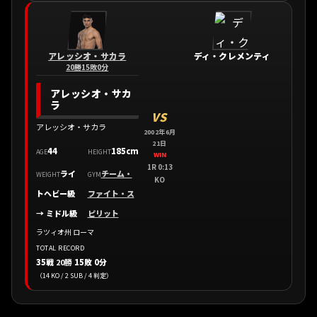
アレッシオ・サカラ
ディ・クレメンティ
20勝15敗0分
アレッシオ・サカ
ラ
VS
アレッシオ・サカラ
2002年6月
21日
44
185cm
AGE
HEIGHT
WIN
1R 0:13
ライ
チーム・
WEIGHT
GYM
KO
トヘビー級
ファイト・ス
→ ミドル級
ピリット
ラツィオ州 ローマ
TOTAL RECORD
35戦
20勝
15敗 0分
（14 KO / 2 SUB / 4 判定）