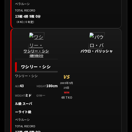
ベラルーシ
TOTAL RECORD
13戦
4勝
9敗 0分
（4 KO / 0 判定）
ワシリー・シシ
パウロ・バリッシャ
4勝9敗0分
ワシリー・シシ
VS
ワシリー・シシ
2005年9月
43
180cm
AGE
HEIGHT
25日
WIN
ミド
—
WEIGHT
GYM
4R TKO
ル級 スーパ
ーライト級
ベラルーシ
TOTAL RECORD