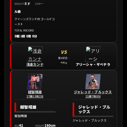
ミド
—
WEIGHT
GYM
ル級
クイーンズランド州 ゴールドコ
ースト
TOTAL RECORD
0戦
0勝
0敗 0分
VS
第8試合 ·
49kg
浅倉カンナ
アリーシャ・ザペテラ
越智晴雄
ジャレッド・ブルックス
27勝13敗2分
21勝7敗0分
越智晴雄
ジャレッド・ブル
ックス
越智晴雄
ジャレッド・ブルックス
42
160cm
AGE
HEIGHT