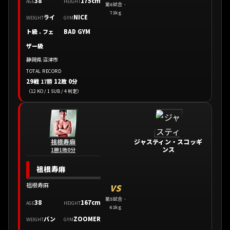
38
175cm
AGE
HEIGHT
第6試合 ·
71kg
ライ
NICE
WEIGHT
GYM
ト級 . フェ
BAD GYM
ザー級
静岡県 沼津市
TOTAL RECORD
29戦
17勝
12敗 0分
（12 KO / 1 SUB / 4 判定）
祖根寿麻
ジャスティン・スコッギ
ンス
1勝1敗0分
祖根寿麻
祖根寿麻
VS
第5試合 ·
38
167cm
AGE
HEIGHT
61kg
バン
ZOOMER
WEIGHT
GYM