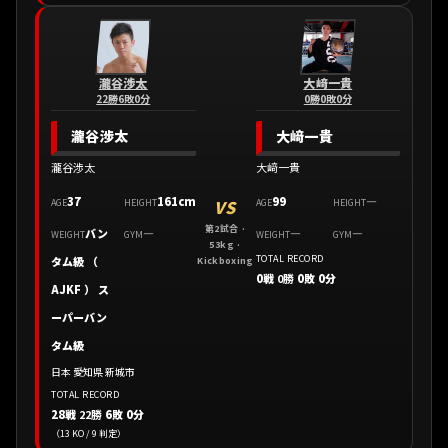
瀧谷渉太
大﨑一貴
22勝6敗0分
0勝0敗0分
瀧谷渉太
大﨑一貴
瀧谷渉太
大﨑一貴
37
161cm
99
—
VS
AGE
HEIGHT
AGE
HEIGHT
第2試合 ·
バン
—
—
—
WEIGHT
GYM
WEIGHT
GYM
53kg ·
TOTAL RECORD
タム級 （
Kickboxing
0戦
0勝
0敗 0分
AJKF ） ス
ーパーバン
タム級
日本 愛知県 新城市
TOTAL RECORD
28戦
22勝
6敗 0分
（13 KO / 9 判定）