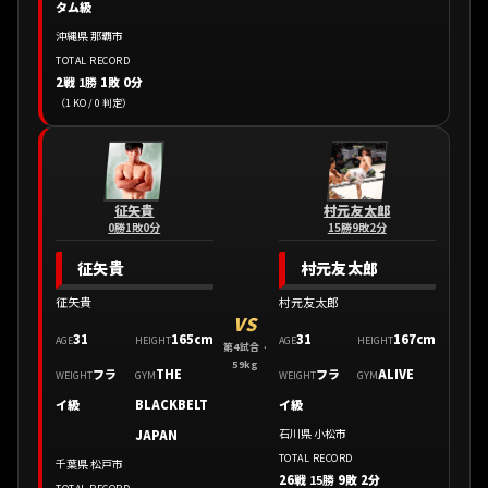
タム級
沖縄県 那覇市
TOTAL RECORD
2戦
1勝
1敗 0分
（1 KO / 0 判定）
征矢貴
村元友太郎
0勝1敗0分
15勝9敗2分
征矢貴
村元友太郎
征矢貴
村元友太郎
VS
31
165cm
31
167cm
AGE
HEIGHT
AGE
HEIGHT
第4試合 ·
59kg
フラ
THE
フラ
ALIVE
WEIGHT
GYM
WEIGHT
GYM
イ級
BLACKBELT
イ級
石川県 小松市
JAPAN
TOTAL RECORD
千葉県 松戸市
26戦
15勝
9敗 2分