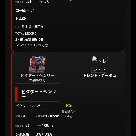
スト
フリー
WEIGHT
GYM
ロー級 → ア
トム級
山口県 山陽小野田市
TOTAL RECORD
34戦
26勝
8敗 0分
（3 KO / 11 SUB / 12 判定）
ビクター・ヘンリー
トレント・ガーダム
25勝8敗0分
ビクター・ヘンリ
ー
VS
ビクター・ヘンリー
第11試合 ·
39
1702cm
61kg
AGE
HEIGHT
バ
CSW
→
WEIGHT
GYM
ンタム級
UWF USA