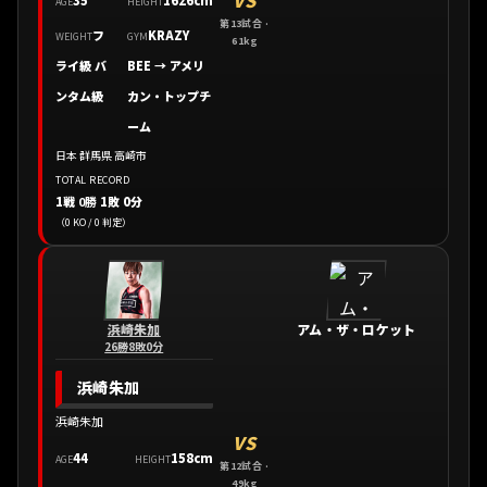
35
1626cm
AGE
HEIGHT
第13試合 ·
フ
KRAZY
WEIGHT
GYM
61kg
ライ級 バ
BEE
→
アメリ
ンタム級
カン・トップチ
ーム
日本 群馬県 高崎市
TOTAL RECORD
1戦
0勝
1敗 0分
（0 KO / 0 判定）
浜崎朱加
アム・ザ・ロケット
26勝8敗0分
浜崎朱加
浜崎朱加
VS
44
158cm
AGE
HEIGHT
第12試合 ·
49kg