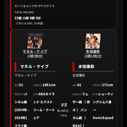
カリフォルニア州 サウスゲイト
TOTAL RECORD
33戦
25勝
8敗 0分
（7 KO / 8 SUB / 10 判定）
マネル・ケイプ
水垣偉弥
23勝7敗0分
23勝14敗2分
マネル・ケイプ
水垣偉弥
マネル・ケイプ
水垣偉弥
32
1651cm
42
171cm
AGE
HEIGHT
AGE
HEIGHT
バ
AKAタイラ
フェ
シューティ
WEIGHT
GYM
WEIGHT
GYM
ンタム級
ンド エクスト
ザー級 （ 修
ングジム八景
VS
(2014年 -
リーム・クート
斗 ） バン
→
第10試合 ·
61kg
2019年)
ゥア
タム級 （
SonicSquad
フライ級
NSAC ）