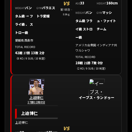
VS
33
160cm
AGE
HEIGHT
バン
パラエス
WEIGHT
GYM
第7試合 ·
バン
マッシ
WEIGHT
GYM
53kg
タム級 → フ
トラ愛媛
タム級 フラ
ュ・ファイト
ライ級 、 ス
イ級 ストロ
チーム
トロー級
ー級
愛媛県 西条市
アメリカ合衆国 インディアナ州
TOTAL RECORD
ワルシャワ
42戦
27勝
13敗 2分
TOTAL RECORD
（8 KO / 9 SUB / 10 判定）
28戦
21勝
7敗 0分
（2 KO / 9 SUB / 10 判定）
上迫博仁
イーブス・ランドゥー
17勝12敗0分
上迫博仁
上迫博仁
VS