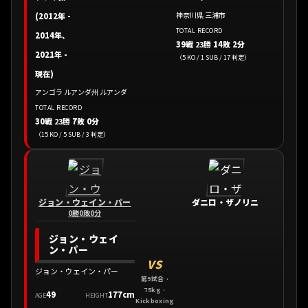
神奈川県 三浦市
(2012年 -
TOTAL RECORD
2014年、
39戦
23勝
14敗 2分
2021年 -
（5 KO / 1 SUB / 17 判定）
現在)
アンゴラ ルアンダ州 ルアンダ
TOTAL RECORD
30戦
23勝
7敗 0分
（15 KO / 5 SUB / 3 判定）
ジョン・ウェイン・パー
ダニロ・ザノリニ
0勝0敗0分
ジョン・ウェイ
ン・パー
VS
ジョン・ウェイン・パー
第9試合 ·
75kg ·
49
177cm
AGE
HEIGHT
Kickboxing