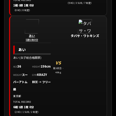
TOTAL RECORD
（5 KO / 3 SUB / 7 判定）
1戦
0勝
1敗 0分
（0 KO / 0 判定）
あい
タバサ・ワトキンズ
5勝1敗0分
あい
あい (女子総合格闘家)
VS
36
156cm
AGE
HEIGHT
第3試合 ·
49kg
スー
KRAZY
WEIGHT
GYM
パーアトム
BEE
→
フリー
級
東京都
TOTAL RECORD
6戦
5勝
1敗 0分
（2 KO / 1 SUB / 2 判定）