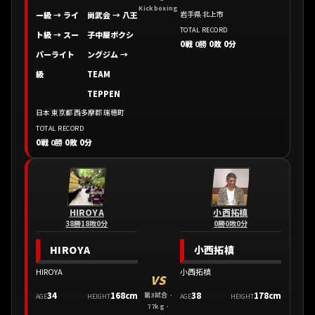
Kickboxing
岩手県 北上市
ー級 → ライ
尚武会
→
八王
TOTAL RECORD
ト級 → スー
子中屋ボクシ
0戦
0勝
0敗 0分
パーライト
ングジム
→
級
TEAM
TEPPEN
日本 東京都 西多摩郡 瑞穂町
TOTAL RECORD
0戦
0勝
0敗 0分
HIROYA
小西拓槙
38勝18敗0分
0勝0敗0分
HIROYA
小西拓槙
HIROYA
小西拓槙
VS
34
168cm
38
178cm
第3試合 ·
AGE
HEIGHT
AGE
HEIGHT
77kg ·