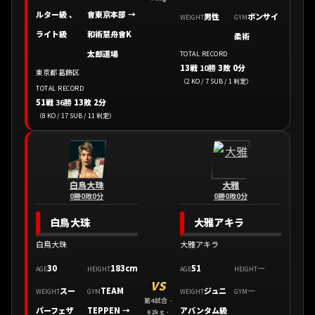
ルター級 、
會東京本部
→
男性
ボンサイ
WEIGHT
GYM
ライト級
和術慧舟會K
柔術
太郎道場
TOTAL RECORD
13戦
10勝
3敗 0分
東京都 葛飾区
（2 KO / 7 SUB / 1 判定）
TOTAL RECORD
51戦
36勝
13敗 2分
（8 KO / 17 SUB / 11 判定）
白鳥大珠
大雅
0勝0敗0分
0勝0敗0分
白鳥大珠
大雅アキラ
白鳥大珠
大雅アキラ
30
183cm
51
—
AGE
HEIGHT
AGE
HEIGHT
VS
スー
TEAM
ジュニ
—
WEIGHT
GYM
WEIGHT
GYM
第4試合 ·
パーフェザ
TEPPEN
→
アバンタム級
62kg ·