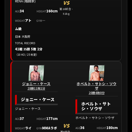
RENA (格闘家)
VS
第10試合 ·
34
160cm
AGE
HEIGHT
51kg
アト
—
WEIGHT
GYM
ム級
日本 大阪府
TOTAL RECORD
41戦
35勝
5敗 1分
（10 KO / 25 判定）
ジョニー・ケース
ホベルト・サトシ・ソウ
ザ
28勝11敗1分
20勝4敗0分
ジョニー・ケース
ホベルト・サト
シ・ソウザ
ジョニー・ケース
ホベルト・サトシ・ソウザ
37
177cm
AGE
HEIGHT
VS
36
180cm
ライ
MMAラボ
AGE
HEIGHT
WEIGHT
GYM
第9試合 ·