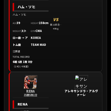
ハム・ソヒ
ハム・ソヒ
VS
39
158cm
AGE
HEIGHT
第11試合 ·
49kg
スト
CMA
WEIGHT
GYM
ロー級 → ア
KOREA
トム級
TEAM MAD
江原道
TOTAL RECORD
6戦
5勝
1敗 0分
（1 KO / 4 判定）
RENA
アレキサンドラ・アルヴ
ァーレ
35勝5敗1分
RENA