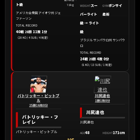
ト級
71kg
スー
ボンサイ
WEIGHT
GYM
アメリカ合衆国 アイオワ州 ジェ
パーライト
柔術
ファーソン
級 → ライト
TOTAL RECORD
40戦
28勝
11敗 1分
級
（20 KO / 4 SUB / 4 判定）
ブラジル サンパウロ州 サンパウ
ロ
TOTAL RECORD
24戦
20勝
4敗 0分
（6 KO / 13 SUB / 1 判定）
パトリッキー・ピットブ
川尻達也
ル
1勝1敗0分
25勝16敗0分
川尻達也
パトリッキー・フ
レイレ
川尻達也
パトリッキー・ピットブル
48
171cm
AGE
HEIGHT