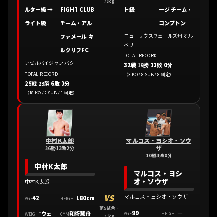
71kg
ルター級 →
FIGHT CLUB
ト級
ージ チーム・
ライト級
チーム・アル
コンプトン
ニューサウスウェールズ州 オル
ファメール キ
ベリー
ルクリフFC
TOTAL RECORD
アゼルバイジャン バクー
32戦
19勝
13敗 0分
TOTAL RECORD
（3 KO / 8 SUB / 8 判定）
29戦
23勝
6敗 0分
（18 KO / 2 SUB / 3 判定）
中村K太郎
マルコス・ヨシオ・ソウ
ザ
36勝13敗2分
10勝3敗0分
中村K太郎
マルコス・ヨシ
オ・ソウザ
中村K太郎
VS
マルコス・ヨシオ・ソウザ
42
180cm
AGE
HEIGHT
第5試合 ·
99
—
ウェ
和術慧舟
AGE
HEIGHT
WEIGHT
GYM
77kg