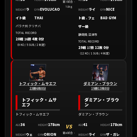
第7試合 ·
71kg
ラ
EVOLUCAO
ライ
NICE
WEIGHT
GYM
WEIGHT
GYM
イト級
THAI
ト級 . フェ
BAD GYM
パラナ州 クリチバ
ザー級
TOTAL RECORD
静岡県 沼津市
20戦
16勝
4敗 0分
TOTAL RECORD
（9 KO / 5 SUB / 2 判定）
29戦
17勝
12敗 0分
（12 KO / 1 SUB / 4 判定）
トフィック・ムサエフ
ダミアン・ブラウン
23勝6敗0分
19勝13敗0分
トフィック・ムサ
ダミアン・ブラウ
エフ
ン
トフィック・ムサエフ
ダミアン・ブラウン
36
178cm
41
178cm
VS
AGE
HEIGHT
AGE
HEIGHT
第6試合 ·
ウェ
ORION
ライ
ザ・ガレ
WEIGHT
GYM
WEIGHT
GYM