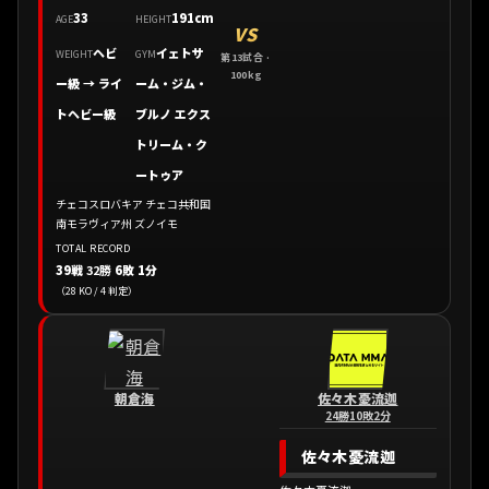
33
191cm
AGE
HEIGHT
VS
ヘビ
イェトサ
WEIGHT
GYM
第13試合 ·
100kg
ー級 → ライ
ーム・ジム・
トヘビー級
ブルノ エクス
トリーム・ク
ートゥア
チェコスロバキア チェコ共和国
南モラヴィア州 ズノイモ
TOTAL RECORD
39戦
32勝
6敗 1分
（28 KO / 4 判定）
朝倉海
佐々木憂流迦
24勝10敗2分
佐々木憂流迦