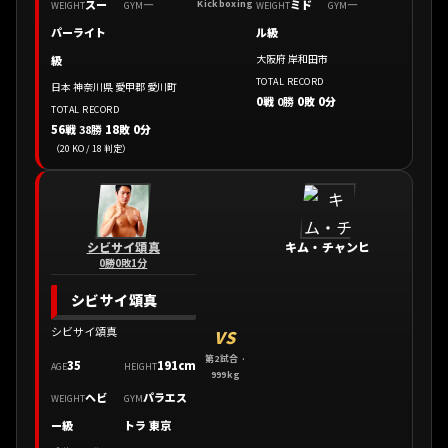
スー
—
ミド
—
Kickboxing
WEIGHT
GYM
WEIGHT
GYM
パーライト
ル級
大阪府 岸和田市
級
TOTAL RECORD
日本 神奈川県 愛甲郡 愛川町
0戦
0勝
0敗 0分
TOTAL RECORD
56戦
38勝
18敗 0分
（20 KO / 18 判定）
シビサイ頌真
キム・チャンヒ
0勝0敗1分
シビサイ頌真
シビサイ頌真
VS
第2試合 ·
35
191cm
AGE
HEIGHT
999kg
ヘビ
パラエス
WEIGHT
GYM
ー級
トラ 東京