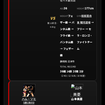
佐々木憂流迦
36
177cm
AGE
HEIGHT
フェ
和術慧舟
WEIGHT
GYM
VS
ザー級 → バ
會 駿河道場
→
第12試合 ·
61kg
ンタム級 →
フリー
→
セ
フライ級 →
ラ・ロンゴ・
バンタム級
ファイトチー
→ フェザー
ム
級
静岡県 沼津市
TOTAL RECORD
36戦
24勝
10敗 2分
（2 KO / 12 SUB / 10 判定）
ハム・ソヒ
山本美憂
5勝1敗0分