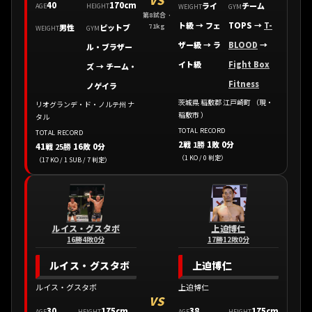
VS
40
170cm
ライ
チーム
AGE
HEIGHT
WEIGHT
GYM
第8試合 ·
ト級 → フェ
TOPS
→
T-
男性
ピットブ
71kg
WEIGHT
GYM
ザー級 → ラ
BLOOD
→
ル・ブラザー
イト級
Fight Box
ズ
→
チーム・
Fitness
ノゲイラ
茨城県 稲敷郡 江戸崎町 （現・
リオグランデ・ド・ノルテ州 ナ
稲敷市 ）
タル
TOTAL RECORD
TOTAL RECORD
2戦
1勝
1敗 0分
41戦
25勝
16敗 0分
（1 KO / 0 判定）
（17 KO / 1 SUB / 7 判定）
ルイス・グスタボ
上迫博仁
16勝4敗0分
17勝12敗0分
ルイス・グスタボ
上迫博仁
ルイス・グスタボ
上迫博仁
VS
30
175cm
38
175cm
AGE
HEIGHT
AGE
HEIGHT