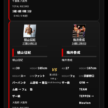
千葉県 八街市
TOTAL RECORD
1戦
0勝
0敗 1分
（0 KO / 0 判定）
植山征紀
梅井泰成
27勝16敗1分
16勝12敗0分
植山征紀
梅井泰成
植山征紀
梅井泰成
30
165cm
27
167cm
VS
AGE
HEIGHT
AGE
HEIGHT
第1試合 ·
スー
ファント
フェ
京都野口
WEIGHT
GYM
WEIGHT
GYM
56kg ·
パーバンタ
ム道場
→
龍生
ザー級
GYM
→
Kickboxing
ム級 → フェ
塾
TEAM
ザー級
TEPPEN
→
大阪府 大阪市
Mouton
TOTAL RECORD